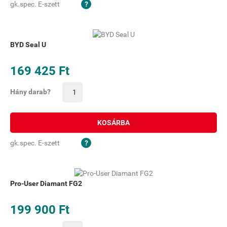
gk.spec. E-szett
BYD Seal U
169 425 Ft
Hány darab?
KOSÁRBA
gk.spec. E-szett
Pro-User Diamant FG2
199 900 Ft