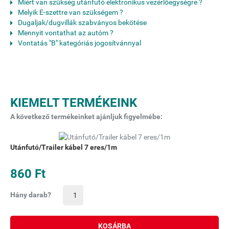
Miért van szükség utánfutó elektronikus vezérlőegységre ?
Melyik E-szettre van szükségem ?
Dugaljak/dugvillák szabványos bekötése
Mennyit vontathat az autóm ?
Vontatás "B" kategóriás jogosítvánnyal
KIEMELT TERMÉKEINK
A következő termékeinket ajánljuk figyelmébe:
Utánfutó/Trailer kábel 7 eres/1m
860 Ft
Hány darab?
KOSÁRBA