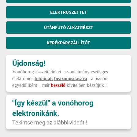
ELEKTROSZETTET
UTÁNFUTÓ ALKATRÉSZT
KERÉKPÁRSZÁLLÍTÓT
Újdonság!
Vonóhorog E-szettjeinket a vontatmány esetleges
elektromos
hibáinak
beazonosítására
- a piacon
egyedüliként - már
beszélő
kivitelben készítjük !
"Így készül" a vonóhorog
elektronikánk.
Tekintse meg az alábbi videót !