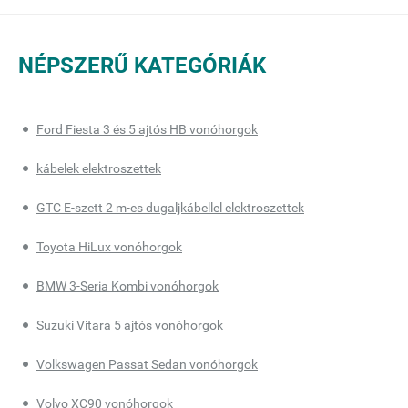
NÉPSZERŰ KATEGÓRIÁK
Ford Fiesta 3 és 5 ajtós HB vonóhorgok
kábelek elektroszettek
GTC E-szett 2 m-es dugaljkábellel elektroszettek
Toyota HiLux vonóhorgok
BMW 3-Seria Kombi vonóhorgok
Suzuki Vitara 5 ajtós vonóhorgok
Volkswagen Passat Sedan vonóhorgok
Volvo XC90 vonóhorgok