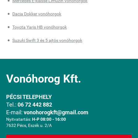
Mercedes E-klasse Limuzin vonóhorgok
Dacia Dokker vonóhorgok
Toyota Yaris HB vonóhorgok
Suzuki Swift 3 és 5 ajtós vonóhorgok
Vonóhorog Kft.
PÉCSI TELEPHELY
Tel.:
06 72 442 882
E-mail:
vonohorogkft@gmail.com
Nyitvatartás:
H-P 08:00 - 16:00
7632 Pécs, Eszék u. 2/A