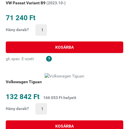
VW Passat Variant B9
(2023.10-)
71 240 Ft
Hány darab?
KOSÁRBA
gk.spec. E-szett
Volkswagen Tiguan
132 842 Ft
166 053 Ft helyett
Hány darab?
KOSÁRBA