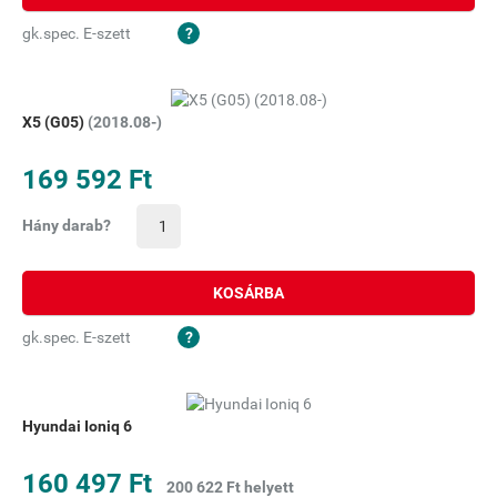
gk.spec. E-szett
X5 (G05)
(2018.08-)
169 592 Ft
Hány darab?
KOSÁRBA
gk.spec. E-szett
Hyundai Ioniq 6
160 497 Ft
200 622 Ft helyett