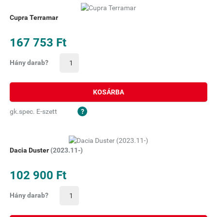
Cupra Terramar
167 753 Ft
Hány darab?
KOSÁRBA
gk.spec. E-szett
Dacia Duster
(2023.11-)
102 900 Ft
Hány darab?