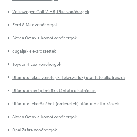
Volkswagen Golf V. HB, Plus vonóhorgok
Ford S-Max vonóhorgok
Skoda Octavia Kombi vonóhorgok
dugaljak elektroszettek
Toyota HiLux vonóhorgok
Utánfutó fékes vonófejek (fékvezérlők) utánfutó alkatrészek
Utánfutó vonógömbök utánfutó alkatrészek
Utánfutó tekerőslábak (orrkerekek) utánfutó alkatrészek
Skoda Octavia Kombi vonóhorgok
Opel Zafira vonóhorgok