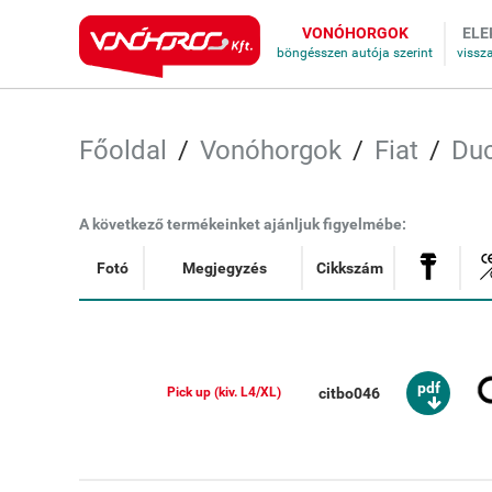
VONÓHORGOK
ELE
Főoldal
Vonóhorgok
Fiat
Du
A következő termékeinket ajánljuk figyelmébe:
Fotó
Megjegyzés
Cikkszám
pdf
citbo046
Pick up (kiv. L4/XL)