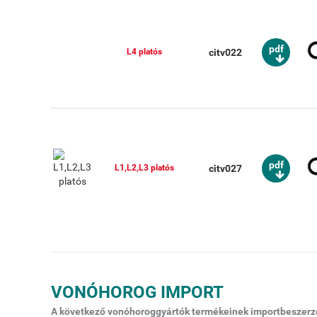
pdf
citv022
L4 platós
pdf
citv027
L1,L2,L3 platós
VONÓHOROG IMPORT
A következő vonóhoroggyártók termékeinek importbeszerzés