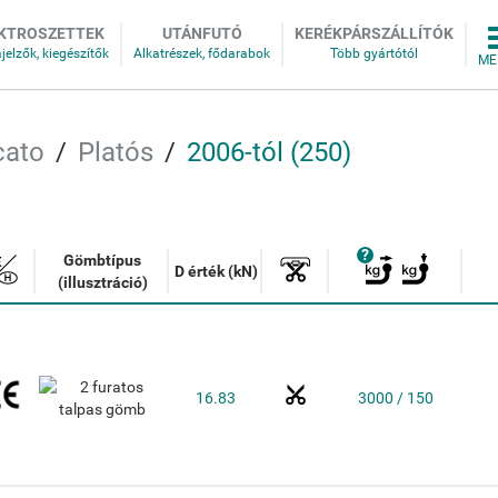
KTROSZETTEK
UTÁNFUTÓ
KERÉKPÁRSZÁLLÍTÓK
cato
Platós
2006-tól (250)
Gömbtípus
D érték (kN)
(illusztráció)
16.83
3000 / 150