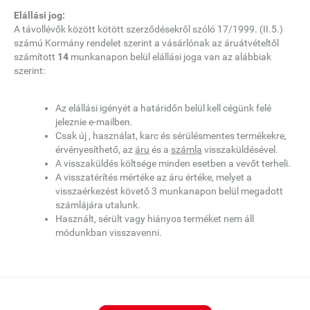
Elállási jog:
A távollévők között kötött szerződésekről szóló 17/1999. (II.5.)
számú Kormány rendelet szerint a vásárlónak az áruátvételtől
számított
14
munkanapon belül elállási joga van az alábbiak
szerint:
Az elállási igényét a határidőn belül kell cégünk felé
jeleznie e-mailben.
Csak új , használat, karc és sérülésmentes termékekre,
érvényesíthető, az
áru
és a
számla
visszaküldésével.
A visszaküldés költsége minden esetben a vevőt terheli.
A visszatérítés mértéke az áru értéke, melyet a
visszaérkezést követő 3 munkanapon belül megadott
számlájára utalunk.
Használt, sérült vagy hiányos terméket nem áll
módunkban visszavenni.