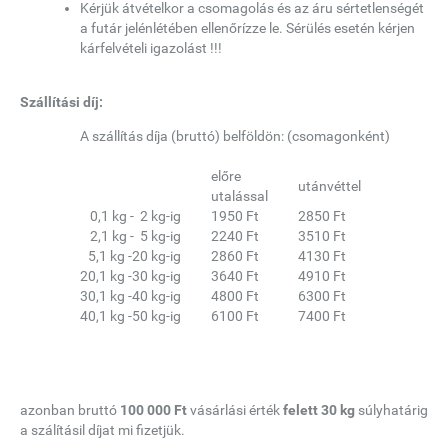
Kérjük átvételkor a csomagolás és az áru sértetlenségét
a futár jelénlétében ellenőrízze le. Sérülés esetén kérjen
kárfelvételi igazolást !!!
Szállítási díj:
A szállítás díja (bruttó) belföldön: (csomagonként)
előre
utánvéttel
utalással
0,1 kg - 2 kg-ig
1950 Ft
2850 Ft
2,1 kg - 5 kg-ig
2240 Ft
3510 Ft
5,1 kg -20 kg-ig
2860 Ft
4130 Ft
20,1 kg -30 kg-ig
3640 Ft
4910 Ft
30,1 kg -40 kg-ig
4800 Ft
6300 Ft
40,1 kg -50 kg-ig
6100 Ft
7400 Ft
azonban bruttó
100 000 Ft
vásárlási érték
felett 30 kg
súlyhatárig
a szálításil díjat mi fizetjük.