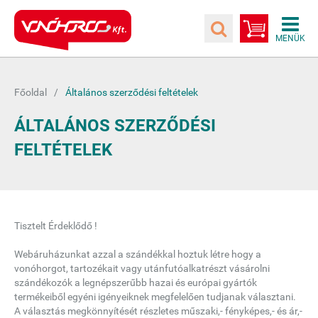
Főoldal
Általános szerződési feltételek
ÁLTALÁNOS SZERZŐDÉSI
FELTÉTELEK
Tisztelt Érdeklődő !
Webáruházunkat azzal a szándékkal hoztuk létre hogy a
vonóhorgot, tartozékait vagy utánfutóalkatrészt vásárolni
szándékozók a legnépszerűbb hazai és európai gyártók
termékeiből egyéni igényeiknek megfelelően tudjanak választani.
A választás megkönnyítését részletes műszaki,- fényképes,- és ár,-