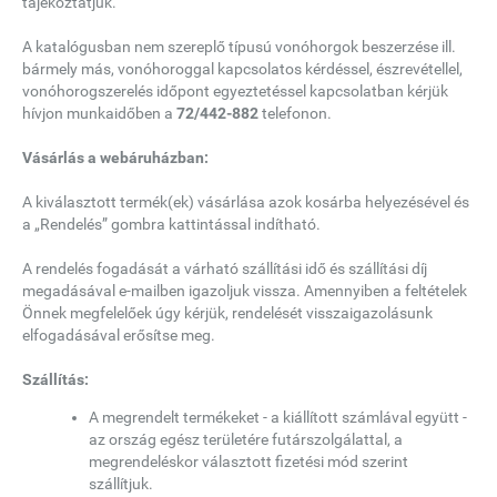
tájékoztatjuk.
A katalógusban nem szereplő típusú vonóhorgok beszerzése ill.
bármely más, vonóhoroggal kapcsolatos kérdéssel, észrevétellel,
vonóhorogszerelés időpont egyeztetéssel kapcsolatban kérjük
hívjon munkaidőben a
72/442-882
telefonon.
Vásárlás a webáruházban:
A kiválasztott termék(ek) vásárlása azok kosárba helyezésével és
a „Rendelés” gombra kattintással indítható.
A rendelés fogadását a várható szállítási idő és szállítási díj
megadásával e-mailben igazoljuk vissza. Amennyiben a feltételek
Önnek megfelelőek úgy kérjük, rendelését visszaigazolásunk
elfogadásával erősítse meg.
Szállítás:
A megrendelt termékeket - a kiállított számlával együtt -
az ország egész területére futárszolgálattal, a
megrendeléskor választott fizetési mód szerint
szállítjuk.