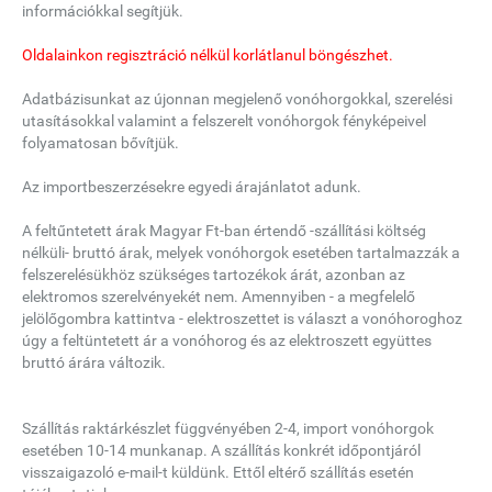
információkkal segítjük.
Oldalainkon regisztráció nélkül korlátlanul böngészhet.
Adatbázisunkat az újonnan megjelenő vonóhorgokkal, szerelési
utasításokkal valamint a felszerelt vonóhorgok fényképeivel
folyamatosan bővítjük.
Az importbeszerzésekre egyedi árajánlatot adunk.
A feltűntetett árak Magyar Ft-ban értendő -szállítási költség
nélküli- bruttó árak, melyek vonóhorgok esetében tartalmazzák a
felszerelésükhöz szükséges tartozékok árát, azonban az
elektromos szerelvényekét nem. Amennyiben - a megfelelő
jelölőgombra kattintva - elektroszettet is választ a vonóhoroghoz
úgy a feltüntetett ár a vonóhorog és az elektroszett együttes
bruttó árára változik.
Szállítás raktárkészlet függvényében 2-4, import vonóhorgok
esetében 10-14 munkanap. A szállítás konkrét időpontjáról
visszaigazoló e-mail-t küldünk. Ettől eltérő szállítás esetén