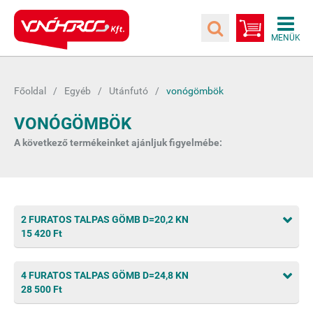
Főoldal
Egyéb
Utánfutó
vonógömbök
VONÓGÖMBÖK
A következő termékeinket ajánljuk figyelmébe:
2 FURATOS TALPAS GÖMB D=20,2 KN
15 420 Ft
4 FURATOS TALPAS GÖMB D=24,8 KN
28 500 Ft