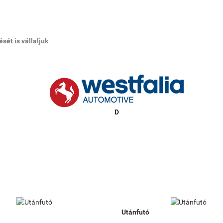
ét is vállaljuk
Utánfutó