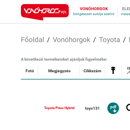
VONÓHORGOK
ELE
Főoldal
Vonóhorgok
Toyota
A következő termékeinket ajánljuk figyelmébe:
Fotó
Megjegyzés
Cikkszám
pdf
toyv131
Toyota Prius Hybrid