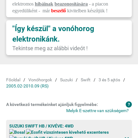
elektromos
hibáinak
beazonosítására
- a piacon
egyedüliként - már
beszélő
kivitelben készítjük !
"Így készül" a vonóhorog
elektronikánk.
Tekintse meg az alábbi videót !
Főoldal
Vonóhorgok
Suzuki
Swift
3 és 5 ajtós
2005.02-2010.09 (RS)
A következő termékeinket ajánljuk figyelmébe:
Melyik E-szettre van szükségem?
SUZUKI SWIFT HB / KIVÉVE: 4WD