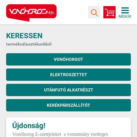
KERESSEN
termékválasztékunkból
VONÓHORGOT
ELEKTROSZETTET
UTÁNFUTÓ ALKATRÉSZT
KERÉKPÁRSZÁLLÍTÓT
Újdonság!
Vonóhorog E-szettjeinket a vontatmány esetleges