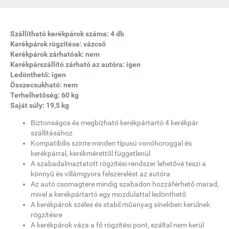
Szállítható kerékpárok száma: 4 db
Kerékpárok rögzítése: vázcső
Kerékpárok zárhatóak: nem
Kerékpárszállító zárható az autóra: igen
Ledönthető: igen
Összecsukható: nem
Terhelhetőség: 60 kg
Saját súly: 19,5 kg
Biztonságos és megbízható kerékpártartó 4 kerékpár
szállításához
Kompatibilis szinte minden típusú vonóhoroggal és
kerékpárral, kerékmérettől függetlenül
A szabadalmaztatott rögzítési rendszer lehetővé teszi a
könnyű és villámgyors felszerelést az autóra
Az autó csomagtere mindig szabadon hozzáférhető marad,
mivel a kerékpártartó egy mozdulattal ledönthető
A kerékpárok széles és stabil műanyag sínekben kerülnek
rögzítésre
A kerékpárok váza a fő rögzítési pont, ezáltal nem kerül