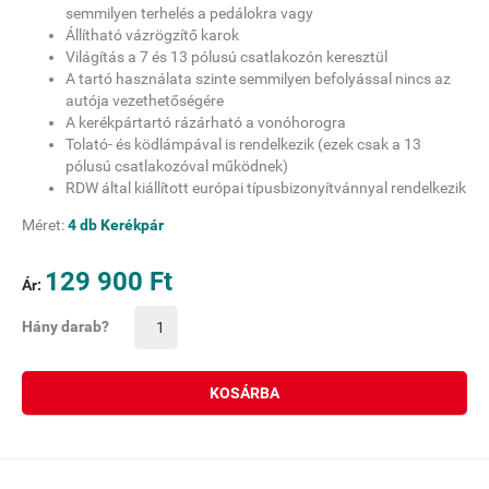
semmilyen terhelés a pedálokra vagy
Állítható vázrögzítő karok
Világítás a 7 és 13 pólusú csatlakozón keresztül
A tartó használata szinte semmilyen befolyással nincs az
autója vezethetőségére
A kerékpártartó rázárható a vonóhorogra
Tolató- és ködlámpával is rendelkezik (ezek csak a 13
pólusú csatlakozóval működnek)
RDW által kiállított európai típusbizonyítvánnyal rendelkezik
Méret:
4 db Kerékpár
129 900 Ft
Ár:
Hány darab?
KOSÁRBA