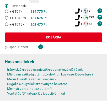
E-szett nélkül
+ GTC7 -
184 775 Ft
+ GTC13/8 -
187 675 Ft
+ GTC13 -
202 475 Ft
KOSÁRBA
gk.spec. E-szett
Hasznos linkek
Irányjelzőkre és visszajelzőikre vonatkozó előírások
Miért van szükség utánfutó elektronikus vezérlőegységre ?
Melyik E-szettre van szükségem ?
Dugaljak/dugvillák szabványos bekötése
Mennyit vontathat az autóm ?
Vontatás "B" kategóriás jogosítvánnyal