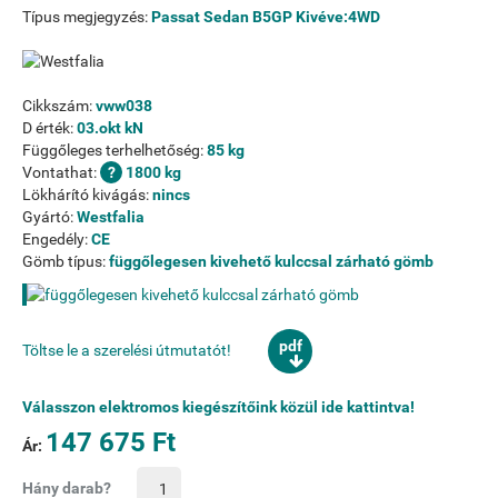
Típus megjegyzés:
Passat Sedan B5GP Kivéve:4WD
Cikkszám:
vww038
D érték:
03.okt kN
Függőleges terhelhetőség:
85 kg
Vontathat:
1800 kg
Lökhárító kivágás:
nincs
Gyártó:
Westfalia
Engedély:
CE
Gömb típus:
függőlegesen kivehető kulccsal zárható gömb
pdf
Töltse le a szerelési útmutatót!
Válasszon elektromos kiegészítőink közül ide kattintva!
147 675 Ft
Ár:
Hány darab?