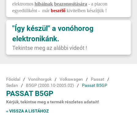
elektromos
hibáinak
beazonosítására
- a piacon
egyedüliként - már
beszélő
kivitelben készítjük !
"Így készül" a vonóhorog
elektronikánk.
Tekintse meg az alábbi videót !
Főoldal
Vonóhorgok
Volkswagen
Passat
Sedan
B5GP (2000.10-2005.02)
Passat B5GP
PASSAT B5GP
Kérjük, tekintse meg a termék részletes adatait!
« VISSZA A LISTÁHOZ