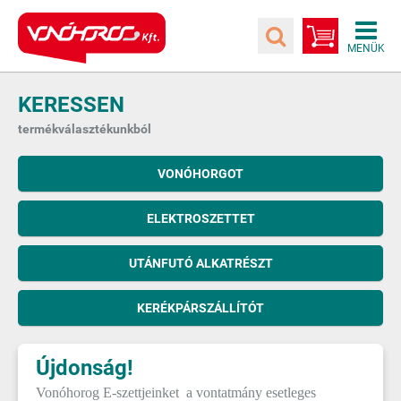
KERESSEN
termékválasztékunkból
VONÓHORGOT
ELEKTROSZETTET
UTÁNFUTÓ ALKATRÉSZT
KERÉKPÁRSZÁLLÍTÓT
Újdonság!
Vonóhorog E-szettjeinket a vontatmány esetleges