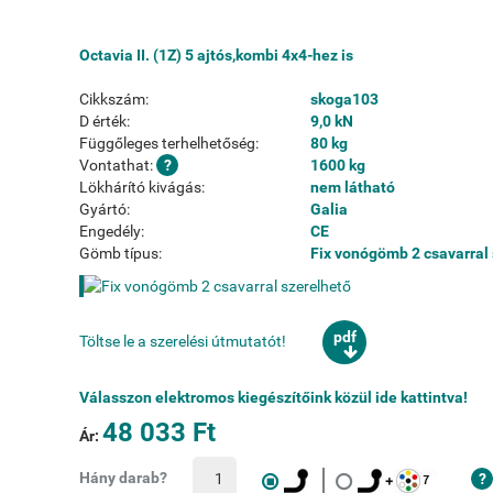
Octavia II. (1Z) 5 ajtós,kombi 4x4-hez is
Cikkszám:
skoga103
D érték:
9,0 kN
Függőleges terhelhetőség:
80 kg
Vontathat:
1600 kg
Lökhárító kivágás:
nem látható
Gyártó:
Galia
Engedély:
CE
Gömb típus:
Fix vonógömb 2 csavarral
pdf
Töltse le a szerelési útmutatót!
Válasszon elektromos kiegészítőink közül ide kattintva!
48 033 Ft
Ár:
Hány darab?