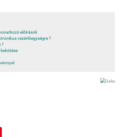
e vonatkozó előírások
ktronikus vezérlőegységre ?
 ?
 bekötése
tvánnyal