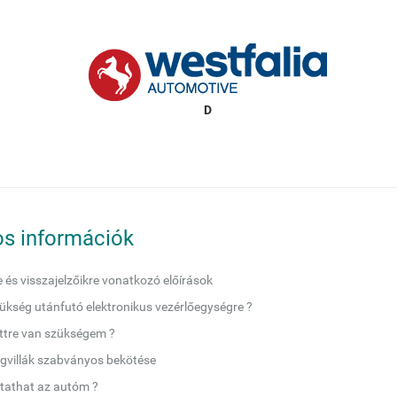
s információk
e és visszajelzőikre vonatkozó előírások
ükség utánfutó elektronikus vezérlőegységre ?
ettre van szükségem ?
gvillák szabványos bekötése
tathat az autóm ?