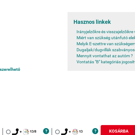
Hasznos linkek
Irányjelzőkre és visszajelzőikr
Miért van szükség utánfutó ele
Melyik E-szettre van szükségem
Dugaljak/dugvillák szabványos
Mennyit vontathat az autóm ?
Vontatás "B" kategóriás jogosí
 szerelhető
KOSÁRBA