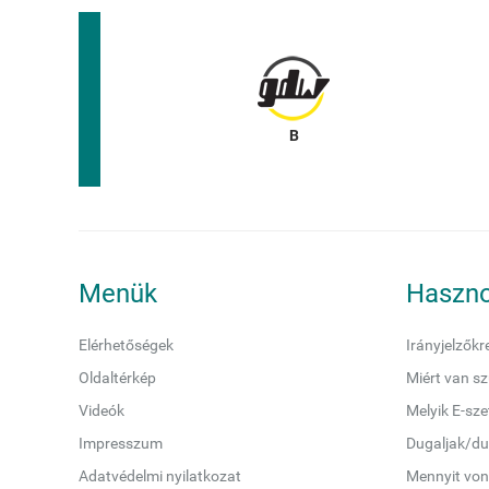
Menük
Haszno
Elérhetőségek
Irányjelzőkr
Oldaltérkép
Miért van sz
Videók
Melyik E-sz
Impresszum
Dugaljak/du
Adatvédelmi nyilatkozat
Mennyit von