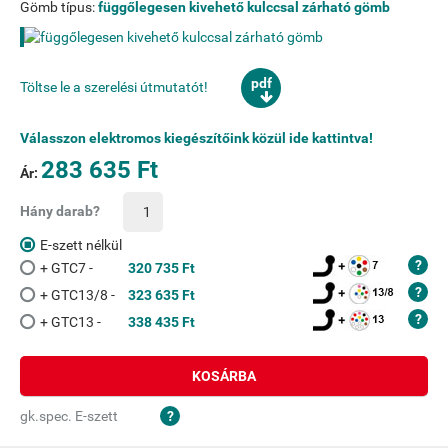
Gömb típus:
függőlegesen kivehető kulccsal zárható gömb
pdf
Töltse le a szerelési útmutatót!
Válasszon elektromos kiegészítőink közül ide kattintva!
283 635 Ft
Ár:
Hány darab?
E-szett nélkül
+ GTC7 -
320 735 Ft
+ GTC13/8 -
323 635 Ft
+ GTC13 -
338 435 Ft
KOSÁRBA
gk.spec. E-szett