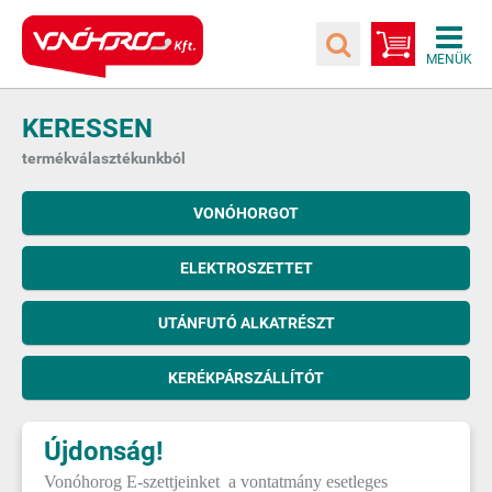
KERESSEN
termékválasztékunkból
VONÓHORGOT
ELEKTROSZETTET
UTÁNFUTÓ ALKATRÉSZT
KERÉKPÁRSZÁLLÍTÓT
Újdonság!
Vonóhorog E-szettjeinket a vontatmány esetleges