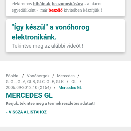
elektromos
hibáinak
beazonosítására
- a piacon
egyedüliként - már
beszélő
kivitelben készítjük !
"Így készül" a vonóhorog
elektronikánk.
Tekintse meg az alábbi videót !
Főoldal
Vonóhorgok
Mercedes
G, GL, GLA, GLB, GLC, GLE, GLK
GL
2006.09-2012.10 (X164)
Mercedes GL
MERCEDES GL
Kérjük, tekintse meg a termék részletes adatait!
« VISSZA A LISTÁHOZ