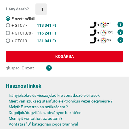
Hány darab?
E-szett nélkül
+ GTC7 -
113 341 Ft
+ GTC13/8 -
116 241 Ft
+ GTC13 -
131 041 Ft
KOSÁRBA
gk.spec. E-szett
Hasznos linkek
Irányjelzőkre és visszajelzőikre vonatkozó előírások
Miért van szükség utánfutó elektronikus vezérlőegységre ?
Melyik E-szettre van szükségem ?
Dugaljak/dugvillák szabványos bekötése
Mennyit vontathat az autóm ?
Vontatás "B" kategóriás jogosítvánnyal