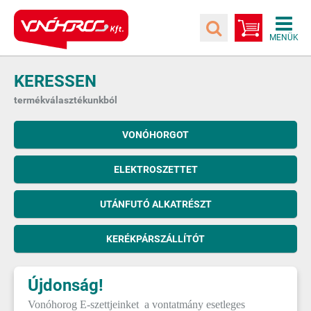
KERESSEN
termékválasztékunkból
VONÓHORGOT
ELEKTROSZETTET
UTÁNFUTÓ ALKATRÉSZT
KERÉKPÁRSZÁLLÍTÓT
Újdonság!
Vonóhorog E-szettjeinket a vontatmány esetleges