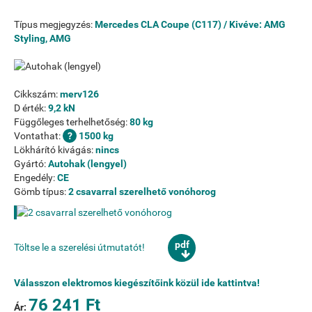
Típus megjegyzés:
Mercedes CLA Coupe (C117) / Kivéve: AMG
Styling, AMG
Cikkszám:
merv126
D érték:
9,2 kN
Függőleges terhelhetőség:
80 kg
Vontathat:
1500 kg
Lökhárító kivágás:
nincs
Gyártó:
Autohak (lengyel)
Engedély:
CE
Gömb típus:
2 csavarral szerelhető vonóhorog
pdf
Töltse le a szerelési útmutatót!
Válasszon elektromos kiegészítőink közül ide kattintva!
76 241 Ft
Ár: