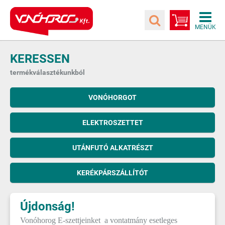
KERESSEN
termékválasztékunkból
VONÓHORGOT
ELEKTROSZETTET
UTÁNFUTÓ ALKATRÉSZT
KERÉKPÁRSZÁLLÍTÓT
Újdonság!
Vonóhorog E-szettjeinket a vontatmány esetleges