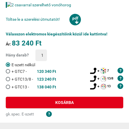
pdf
Töltse le a szerelési útmutatót!
Válasszon elektromos kiegészítőink közül ide kattintva!
83 240 Ft
Ár:
Hány darab?
E-szett nélkül
+ GTC7 -
120 340 Ft
+ GTC13/8 -
123 240 Ft
+ GTC13 -
138 040 Ft
KOSÁRBA
gk.spec. E-szett