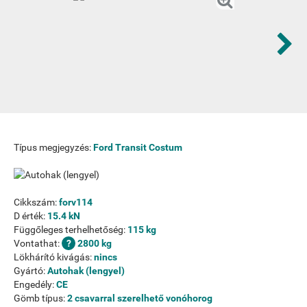
Típus megjegyzés:
Ford Transit Costum
Cikkszám:
forv114
D érték:
15.4 kN
Függőleges terhelhetőség:
115 kg
Vontathat:
2800 kg
Lökhárító kivágás:
nincs
Gyártó:
Autohak (lengyel)
Engedély:
CE
Gömb típus:
2 csavarral szerelhető vonóhorog