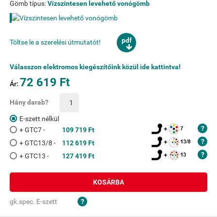
Gömb típus:
Vízszintesen levehető vonógömb
pdf
Töltse le a szerelési útmutatót!
Válasszon elektromos kiegészítőink közül ide kattintva!
72 619 Ft
Ár:
Hány darab?
E-szett nélkül
+ GTC7 -
109 719 Ft
+ GTC13/8 -
112 619 Ft
+ GTC13 -
127 419 Ft
KOSÁRBA
gk.spec. E-szett