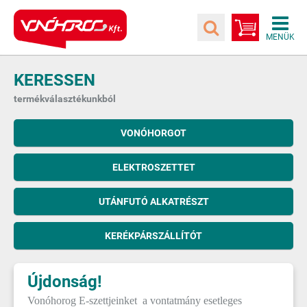
KERESSEN
termékválasztékunkból
VONÓHORGOT
ELEKTROSZETTET
UTÁNFUTÓ ALKATRÉSZT
KERÉKPÁRSZÁLLÍTÓT
Újdonság!
Vonóhorog E-szettjeinket a vontatmány esetleges