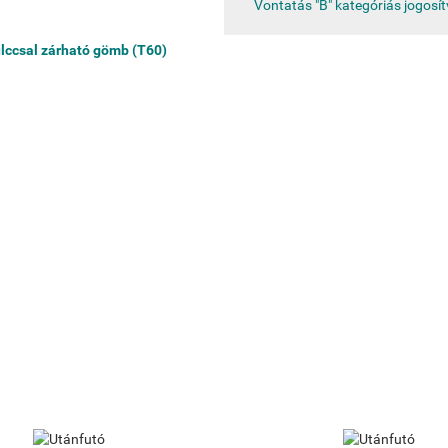
Vontatás "B" kategóriás jogosí
ulccsal zárható gömb (T60)