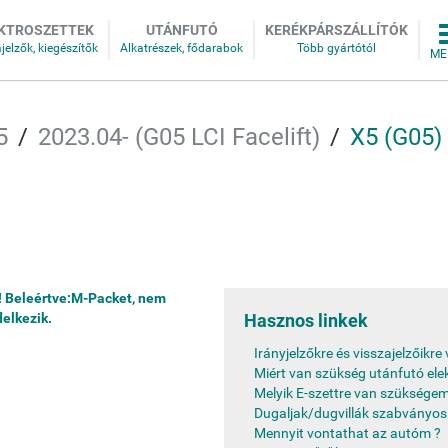
KTROSZETTEK
UTÁNFUTÓ
KERÉKPÁRSZÁLLÍTÓK
5
2023.04- (G05 LCI Facelift)
X5 (G05)
l! Beleértve:M-Packet, nem
delkezik.
Hasznos linkek
Irányjelzőkre és visszajelzőikr
Miért van szükség utánfutó ele
Melyik E-szettre van szükségem
Dugaljak/dugvillák szabványos
Mennyit vontathat az autóm ?