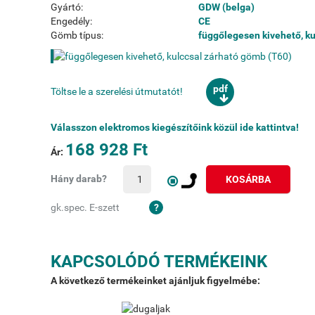
Gyártó:
GDW (belga)
Engedély:
CE
Gömb típus:
függőlegesen kivehető, k
pdf
Töltse le a szerelési útmutatót!
Válasszon elektromos kiegészítőink közül ide kattintva!
168 928 Ft
Ár:
Hány darab?
KOSÁRBA
gk.spec. E-szett
KAPCSOLÓDÓ TERMÉKEINK
A következő termékeinket ajánljuk figyelmébe: