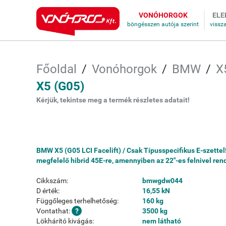
VONÓHORGOK
ELE
Főoldal
Vonóhorgok
BMW
X
X5 (G05)
Kérjük, tekintse meg a termék részletes adatait!
BMW X5 (G05 LCI Facelift) / Csak Típusspecifikus E-szette
megfelelő hibrid 45E-re, amennyiben az 22"-es felnivel ren
Cikkszám:
bmwgdw044
D érték:
16,55 kN
Függőleges terhelhetőség:
160 kg
Vontathat:
3500 kg
Lökhárító kivágás:
nem látható