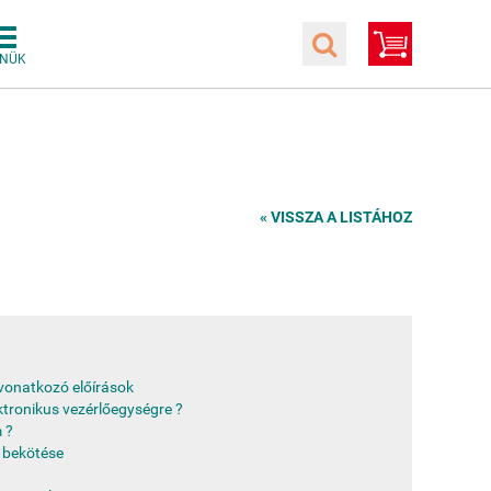
« VISSZA A LISTÁHOZ
e vonatkozó előírások
ktronikus vezérlőegységre ?
 ?
 bekötése