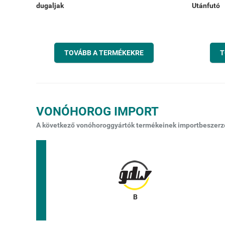
dugaljak
Utánfutó
TOVÁBB A TERMÉKEKRE
T
VONÓHOROG IMPORT
A következő vonóhoroggyártók termékeinek importbeszerzés