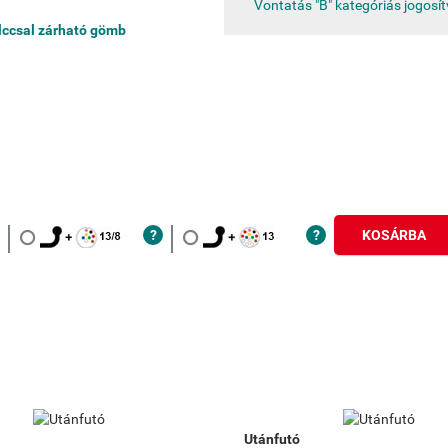
Vontatás "B" kategóriás jogosí
lccsal zárható gömb
KOSÁRBA
Utánfutó