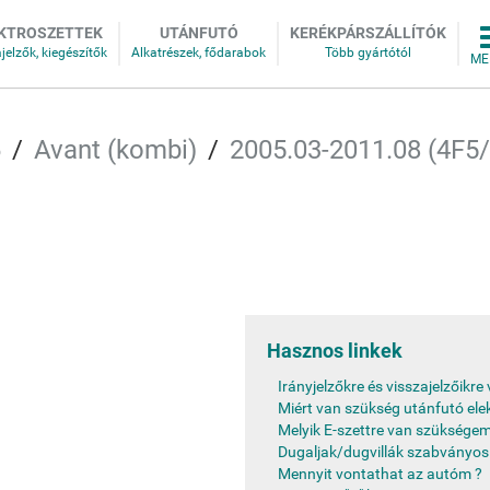
KTROSZETTEK
UTÁNFUTÓ
KERÉKPÁRSZÁLLÍTÓK
6
Avant (kombi)
2005.03-2011.08 (4F5
Hasznos linkek
Irányjelzőkre és visszajelzőikr
Miért van szükség utánfutó ele
Melyik E-szettre van szükségem
Dugaljak/dugvillák szabványos
Mennyit vontathat az autóm ?