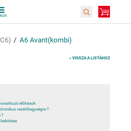
/C6)
A6 Avant(kombi)
« VISSZA A LISTÁHOZ
e vonatkozó előírások
ktronikus vezérlőegységre ?
 ?
 bekötése