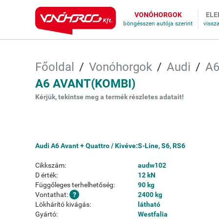
VONÓHORGOK
ELE
Főoldal
Vonóhorgok
Audi
A
A6 AVANT(KOMBI)
Kérjük, tekintse meg a termék részletes adatait!
Audi A6 Avant + Quattro / Kivéve:S-Line, S6, RS6
Cikkszám:
audw102
D érték:
12 kN
Függőleges terhelhetőség:
90 kg
Vontathat:
2400 kg
Lökhárító kivágás:
látható
Gyártó:
Westfalia