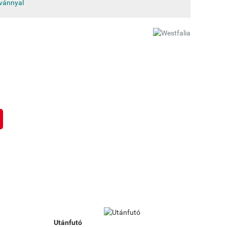
tvánnyal
Utánfutó