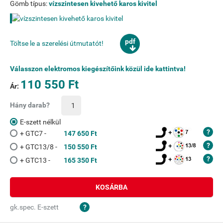
Gömb típus:
vízszintesen kivehető karos kivitel
pdf
Töltse le a szerelési útmutatót!
Válasszon elektromos kiegészítőink közül ide kattintva!
110 550 Ft
Ár:
Hány darab?
E-szett nélkül
+ GTC7 -
147 650 Ft
+ GTC13/8 -
150 550 Ft
+ GTC13 -
165 350 Ft
KOSÁRBA
gk.spec. E-szett