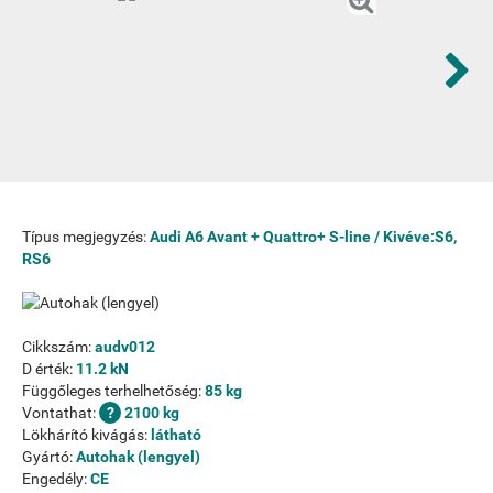
Típus megjegyzés:
Audi A6 Avant + Quattro+ S-line / Kivéve:S6,
RS6
Cikkszám:
audv012
D érték:
11.2 kN
Függőleges terhelhetőség:
85 kg
Vontathat:
2100 kg
Lökhárító kivágás:
látható
Gyártó:
Autohak (lengyel)
Engedély:
CE