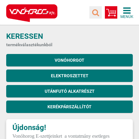
KERESSEN
termékválasztékunkból
VONÓHORGOT
ELEKTROSZETTET
UTÁNFUTÓ ALKATRÉSZT
KERÉKPÁRSZÁLLÍTÓT
Újdonság!
Vonóhorog E-szettjeinket a vontatmány esetleges