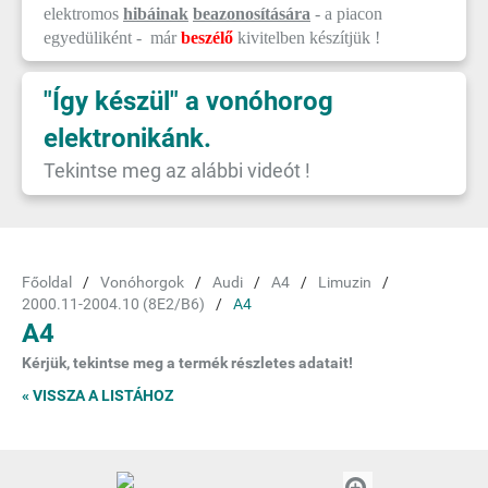
elektromos
hibáinak
beazonosítására
- a piacon
egyedüliként - már
beszélő
kivitelben készítjük !
"Így készül" a vonóhorog
elektronikánk.
Tekintse meg az alábbi videót !
Főoldal
Vonóhorgok
Audi
A4
Limuzin
2000.11-2004.10 (8E2/B6)
A4
A4
Kérjük, tekintse meg a termék részletes adatait!
« VISSZA A LISTÁHOZ