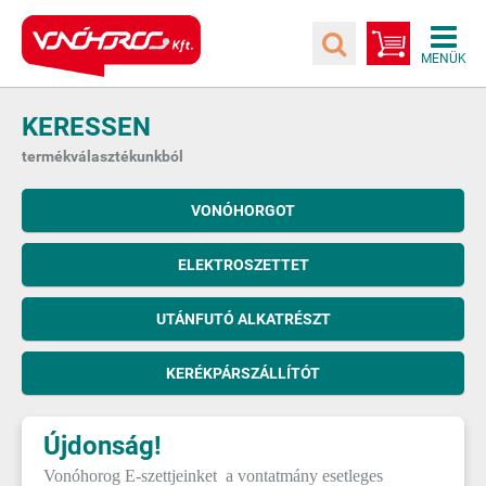
KERESSEN
termékválasztékunkból
VONÓHORGOT
ELEKTROSZETTET
UTÁNFUTÓ ALKATRÉSZT
KERÉKPÁRSZÁLLÍTÓT
Újdonság!
Vonóhorog E-szettjeinket a vontatmány esetleges