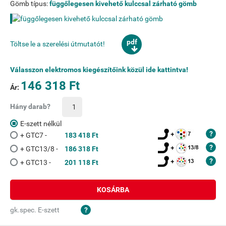
Gömb típus:
függőlegesen kivehető kulccsal zárható gömb
pdf
Töltse le a szerelési útmutatót!
Válasszon elektromos kiegészítőink közül ide kattintva!
146 318 Ft
Ár:
Hány darab?
E-szett nélkül
+ GTC7 -
183 418 Ft
+ GTC13/8 -
186 318 Ft
+ GTC13 -
201 118 Ft
KOSÁRBA
gk.spec. E-szett