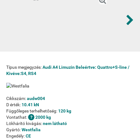
Típus megjegyzés:
Audi A4 Limuzin Beleértve: Quattro+S-line /
Kivéve:S4, RS4
Cikkszám:
audw004
D érték:
10.41 kN
Függőleges terhelhetőség:
120 kg
Vontathat:
2000 kg
Lökhárító kivágás:
nem látható
Gyártó:
Westfalia
Engedély:
CE