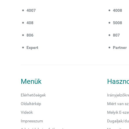
4007
4008
408
5008
806
807
Expert
Partner
Menük
Haszno
Elérhetőségek
Irányjelzőkr
Oldaltérkép
Miért van sz
Videók
Melyik E-sz
Impresszum
Dugaljak/du