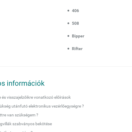
406
508
Bipper
Rifter
s információk
e és visszajelzőikre vonatkozó előírások
ükség utánfutó elektronikus vezérlőegységre ?
ettre van szükségem ?
gvillák szabványos bekötése