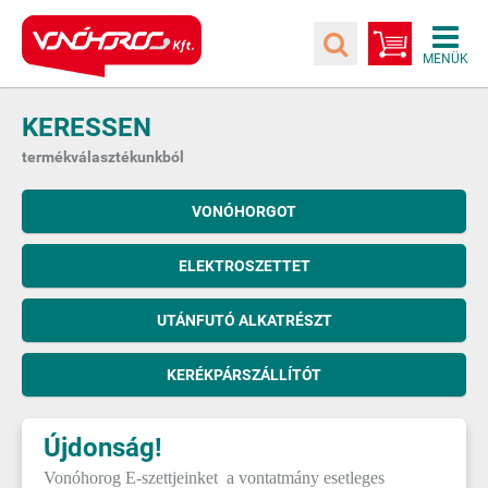
KERESSEN
termékválasztékunkból
VONÓHORGOT
ELEKTROSZETTET
UTÁNFUTÓ ALKATRÉSZT
KERÉKPÁRSZÁLLÍTÓT
Újdonság!
Vonóhorog E-szettjeinket a vontatmány esetleges