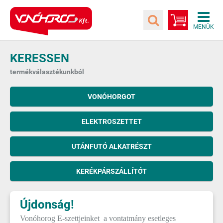
KERESSEN
termékválasztékunkból
VONÓHORGOT
ELEKTROSZETTET
UTÁNFUTÓ ALKATRÉSZT
KERÉKPÁRSZÁLLÍTÓT
Újdonság!
Vonóhorog E-szettjeinket a vontatmány esetleges