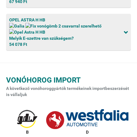
67 940 Ft
OPEL ASTRA H HB
Melyik E-szettre van szükségem?
54 078 Ft
VONÓHOROG IMPORT
A következő vonóhoroggyártók termékeinek importbeszerzését
is vállaljuk