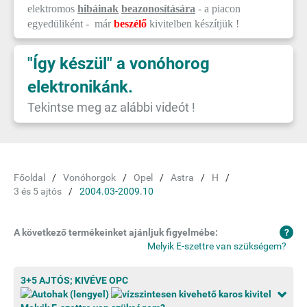
elektromos
hibáinak
beazonosítására
- a piacon
egyedüliként - már
beszélő
kivitelben készítjük !
"Így készül" a vonóhorog
elektronikánk.
Tekintse meg az alábbi videót !
Főoldal
Vonóhorgok
Opel
Astra
H
3 és 5 ajtós
2004.03-2009.10
A következő termékeinket ajánljuk figyelmébe:
Melyik E-szettre van szükségem?
3+5 AJTÓS; KIVÉVE OPC