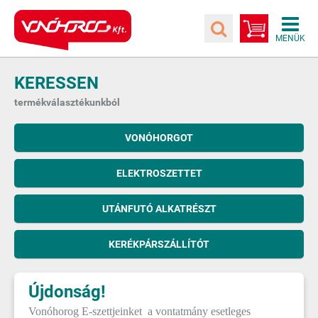
KERESSEN
termékválasztékunkból
VONÓHORGOT
ELEKTROSZETTET
UTÁNFUTÓ ALKATRÉSZT
KERÉKPÁRSZÁLLÍTÓT
Újdonság!
Vonóhorog E-szettjeinket a vontatmány esetleges