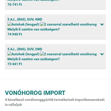
76 741 Ft
5 AJ., (R60), SUV, 4WD
Melyik E-szettre van szükségem?
74 940 Ft
5 AJ., (R60), SUV, 2WD
Melyik E-szettre van szükségem?
73 441 Ft
VONÓHOROG IMPORT
A következő vonóhoroggyártók termékeinek importbeszerzését
is vállaljuk