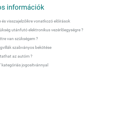
s információk
e és visszajelzőikre vonatkozó előírások
ükség utánfutó elektronikus vezérlőegységre ?
ettre van szükségem ?
gvillák szabványos bekötése
tathat az autóm ?
" kategóriás jogosítvánnyal