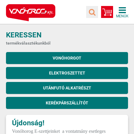
KERESSEN
termékválasztékunkból
VONÓHORGOT
ELEKTROSZETTET
UTÁNFUTÓ ALKATRÉSZT
KERÉKPÁRSZÁLLÍTÓT
Újdonság!
Vonóhorog E-szettjeinket a vontatmány esetleges