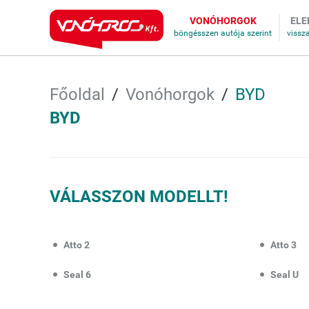
VONÓHORGOK
ELE
Főoldal
Vonóhorgok
BYD
BYD
VÁLASSZON MODELLT!
Atto 2
Atto 3
Seal 6
Seal U