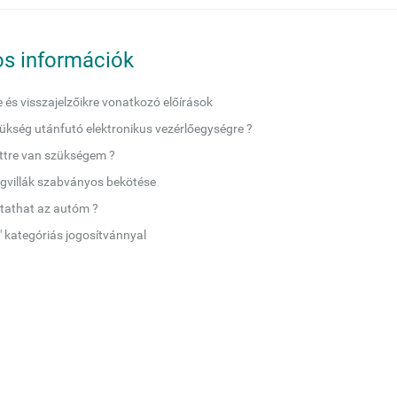
s információk
e és visszajelzőikre vonatkozó előírások
ükség utánfutó elektronikus vezérlőegységre ?
ettre van szükségem ?
gvillák szabványos bekötése
tathat az autóm ?
" kategóriás jogosítvánnyal