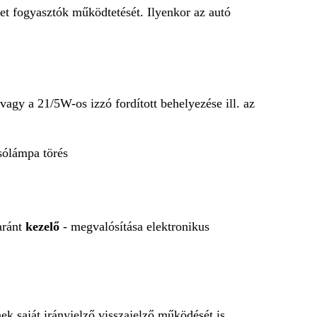
t fogyasztók működtetését. Ilyenkor az autó
 vagy a 21/5W-os izzó fordított behelyezése ill. az
tsólámpa törés
aránt
kezelő
- megvalósítása elektronikus
ek saját irányjelző visszajelző működését is