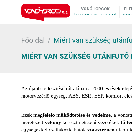
VONÓHORGOK
ELE
Főoldal
Miért van szükség utánfu
MIÉRT VAN SZÜKSÉG UTÁNFUTÓ
Az újabb fejlesztésű (általában a 2000-es évek el
motorvezérlő egység, ABS, ESR, ESP, komfort elek
Ezek
megfelelő működtetése és védelme
, a vont
méretezett
vékony
keresztmetszetű vezetékek
túlt
egységekkel csatlakoztathatók
szakszerűen
utánfu