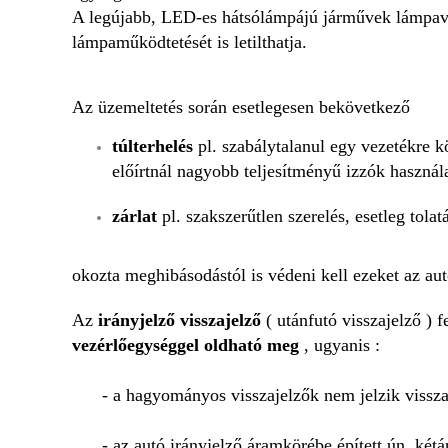
A legújabb, LED-es hátsólámpájú járművek lámpavez
lámpaműködtetését is letilthatja.
Az üzemeltetés során esetlegesen bekövetkező
túlterhelés
pl. szabálytalanul egy vezetékre kö
előírtnál nagyobb teljesítményű izzók használ
zárlat
pl. szakszerűtlen szerelés, esetleg tol
okozta meghibásodástól is védeni kell ezeket az aut
Az
irányjelző visszajelző
( utánfutó visszajelző ) f
vezérlőegységgel oldható meg
, ugyanis :
- a hagyományos visszajelzők nem jelzik vissz
- az autó irányjelző áramkörébe épített ún. két