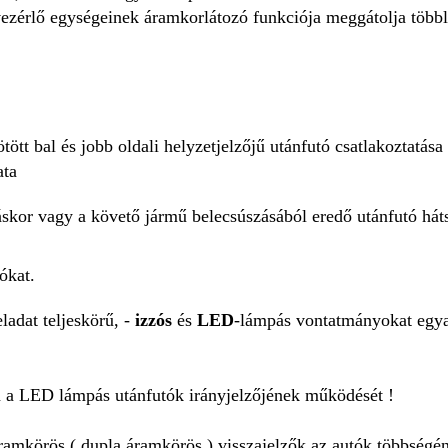
érlő egységeinek áramkorlátozó funkciója meggátolja többle
tött bal és jobb oldali helyzetjelzőjű utánfutó csatlakoztatása
ata
atáskor vagy a követő jármű belecsúszásából eredő utánfutó há
ókat.
eladat teljeskörű, -
izzós
és
LED
-lámpás vontatmányokat egy
a a LED lámpás utánfutók irányjelzőjének működését !
áramkörös ( dupla áramkörös ) visszajelzők az autók többségén