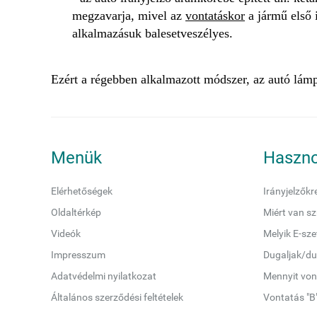
megzavarja, mivel az
vontatáskor
a jármű első 
alkalmazásuk balesetveszélyes.
Ezért a régebben alkalmazott módszer, az autó lám
Menük
Haszno
Elérhetőségek
Irányjelzőkr
Oldaltérkép
Miért van sz
Videók
Melyik E-sz
Impresszum
Dugaljak/du
Adatvédelmi nyilatkozat
Mennyit von
Általános szerződési feltételek
Vontatás "B