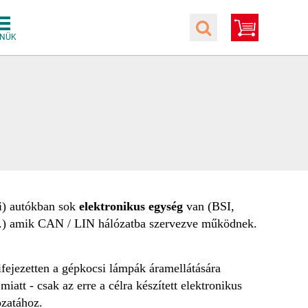
bi) autókban sok
elektronikus egység
van
(BSI,
...) amik CAN / LIN hálózatba szervezve működnek.
ifejezetten a gépkocsi lámpák áramellátására
a
miatt - csak az erre a célra készített elektronikus
ózatához.