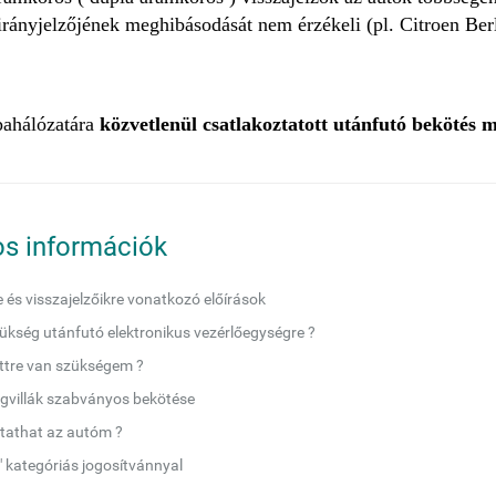
irányjelzőjének meghibásodását nem érzékeli (pl. Citroen Ber
pahálózatára
közvetlenül csatlakoztatott utánfutó bekötés
s információk
e és visszajelzőikre vonatkozó előírások
ükség utánfutó elektronikus vezérlőegységre ?
ettre van szükségem ?
gvillák szabványos bekötése
tathat az autóm ?
" kategóriás jogosítvánnyal