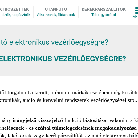
KTROSZETTEK
UTÁNFUTÓ
KERÉKPÁRSZÁLLÍTÓK
tó elektronikus vezérlőegységre?
 ELEKTRONIKUS VEZÉRLŐEGYSÉGRE?
ejétől forgalomba került, prémium márkák esetében még koráb
tronikák, audio és kényelmi rendszerek vezérlőegységei stb
atmány
irányjelző visszajelző
funkció biztosítása valamint a k
erhelésének - és ezáltal túlmelegedésének megakadályozás
tók,
lakókocsik vagy kerékpárszállítók az autó elektromos hál