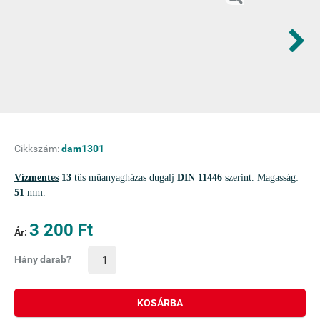
Cikkszám:
dam1301
Vízmentes
13
tűs műanyagházas dugalj
DIN 11446
szerint. Magasság:
51
mm.
3 200 Ft
Ár:
Hány darab?
KOSÁRBA