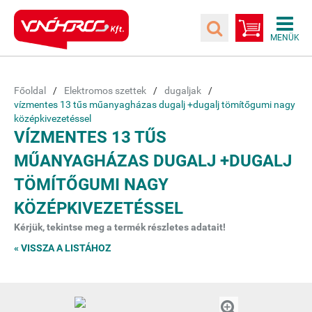
Főoldal
Elektromos szettek
dugaljak
vízmentes 13 tűs műanyagházas dugalj +dugalj tömítőgumi nagy
középkivezetéssel
VÍZMENTES 13 TŰS
MŰANYAGHÁZAS DUGALJ +DUGALJ
TÖMÍTŐGUMI NAGY
KÖZÉPKIVEZETÉSSEL
Kérjük, tekintse meg a termék részletes adatait!
« VISSZA A LISTÁHOZ