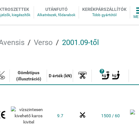
KTROSZETTEK
UTÁNFUTÓ
KERÉKPÁRSZÁLLÍTÓK
Avensis
Verso
2001.09-től
Gömbtípus
D érték (kN)
(illusztráció)
9.7
1500 / 60