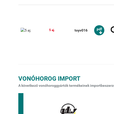
pdf
toyv016
5 aj.
VONÓHOROG IMPORT
A következő vonóhoroggyártók termékeinek importbeszerzés