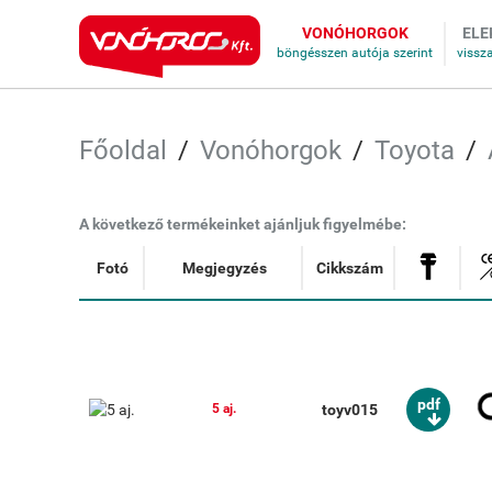
VONÓHORGOK
ELE
Főoldal
Vonóhorgok
Toyota
A következő termékeinket ajánljuk figyelmébe:
Fotó
Megjegyzés
Cikkszám
pdf
toyv015
5 aj.