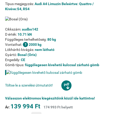
Típus megjegyzés:
Audi A4 Limuzin Beleértve: Quattro /
Kivéve:S4, RS4
Cikkszám:
audbo142
D érték:
10.71 kN
Függőleges terhelhetőség:
80 kg
Vontathat:
2000 kg
Lökhárító kivágás:
nem látható
Gyártó:
Bosal (Oris)
Engedély:
CE
Gömb típus:
függőlegesen kivehető kulccsal zárható gömb
pdf
Töltse le a szerelési útmutatót!
Válasszon elektromos kiegészítőink közül ide kattintva!
139 994 Ft
Ár:
174 993 Ft helyett