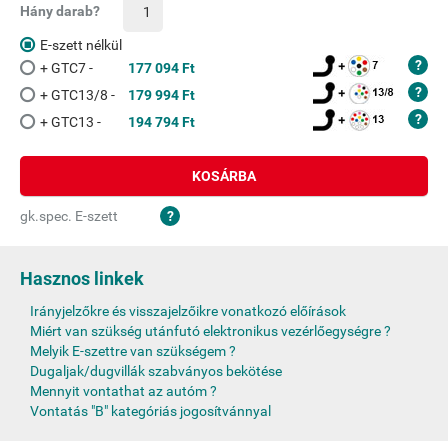
Hány darab?
E-szett nélkül
+ GTC7 -
177 094 Ft
+ GTC13/8 -
179 994 Ft
+ GTC13 -
194 794 Ft
KOSÁRBA
gk.spec. E-szett
Hasznos linkek
Irányjelzőkre és visszajelzőikre vonatkozó előírások
Miért van szükség utánfutó elektronikus vezérlőegységre ?
Melyik E-szettre van szükségem ?
Dugaljak/dugvillák szabványos bekötése
Mennyit vontathat az autóm ?
Vontatás "B" kategóriás jogosítvánnyal