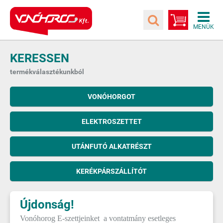
KERESSEN
termékválasztékunkból
VONÓHORGOT
ELEKTROSZETTET
UTÁNFUTÓ ALKATRÉSZT
KERÉKPÁRSZÁLLÍTÓT
Újdonság!
Vonóhorog E-szettjeinket a vontatmány esetleges