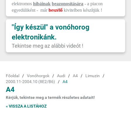
elektromos
hibáinak
beazonosítására
- a piacon
egyedüliként - már
beszélő
kivitelben készítjük !
"Így készül" a vonóhorog
elektronikánk.
Tekintse meg az alábbi videót !
Főoldal
Vonóhorgok
Audi
A4
Limuzin
2000.11-2004.10 (8E2/B6)
A4
A4
Kérjük, tekintse meg a termék részletes adatait!
« VISSZA A LISTÁHOZ